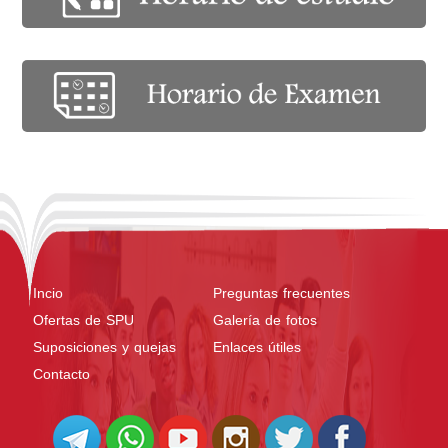
Incio
Preguntas frecuentes
Ofertas de SPU
Galería de fotos
Suposiciones y quejas
Enlaces útiles
Contacto