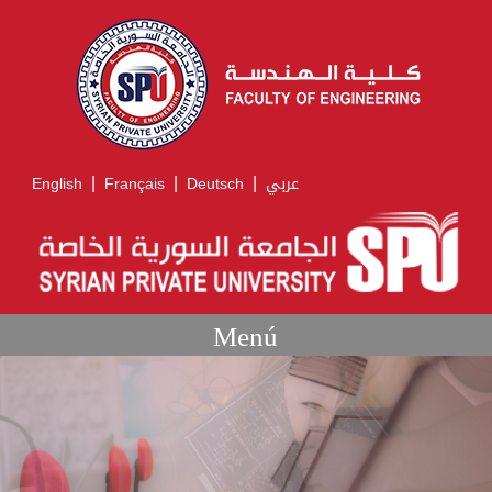
|
|
|
English
Français
Deutsch
عربي
Menú