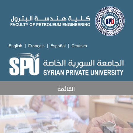
|
|
|
English
Français
Español
Deutsch
القائمة