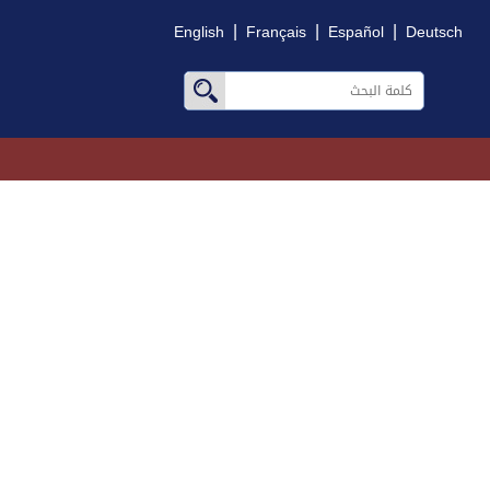
|
|
|
English
Français
Español
Deutsch