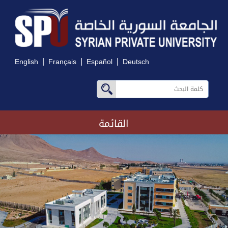
|
|
|
English
Français
Español
Deutsch
القائمة