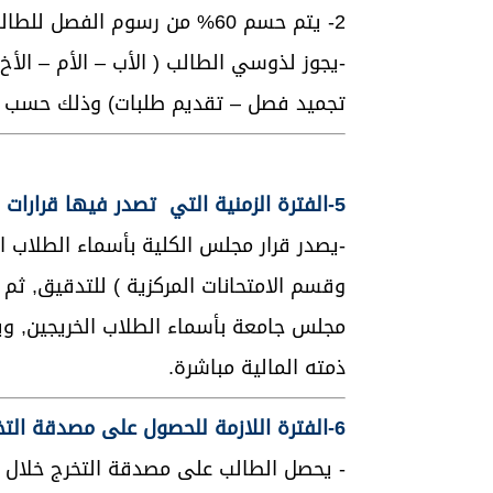
2- يتم حسم 60% من رسوم الفصل للطالب الثاني و40% للطالب الثالث.
-يجوز لذوسي الطالب ( الأب – الأم – الأخ –
تجميد فصل – تقديم طلبات) وذلك حسب تعل
5-الفترة الزمنية التي تصدر فيها قرارات التخرج بعد الامتحان النهائي إضافة إلى السؤال عن الفترة صدور إشعارات التخرج؟
-يصدر قرار مجلس الكلية بأسماء الطلاب ا
وقسم الامتحانات المركزية ) للتدقيق, ثم
مجلس جامعة بأسماء الطلاب الخريجين, ويرس
ذمته المالية مباشرة.
6-الفترة اللازمة للحصول على مصدقة التخرج وكشف علامات؟
- يحصل الطالب على مصدقة التخرج خلال مد