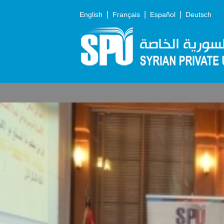
|
|
|
English
Français
Español
Deutsch