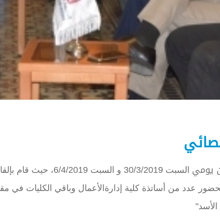
حصائي
ن يومي
السبت 30/3/2019 و السبت 6/4/2019، حيث قام بإل
حضور عدد من أساتذة كلية إدارةالأعمال وباقي الكليات في مق
الأسد"