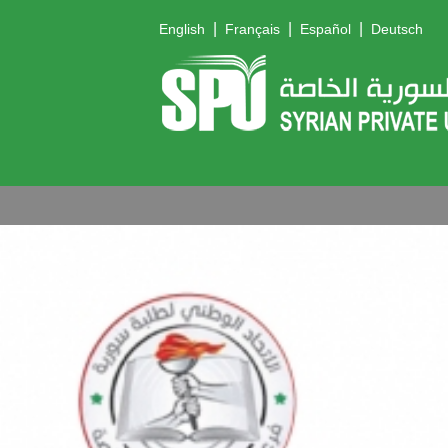
|
|
|
English
Français
Español
Deutsch