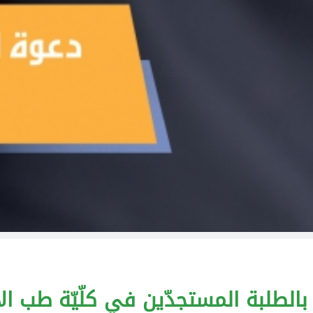
لبة المستجدّين في كلّيّة طب الأسنان لل