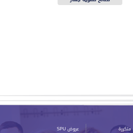
المناعة
متكررة
عروض SPU