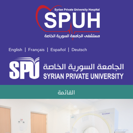
|
|
|
English
Français
Español
Deutsch
القائمة