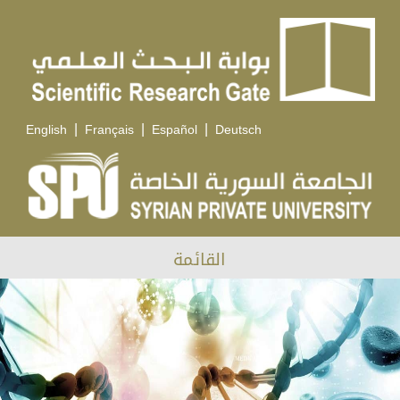
|
|
|
English
Français
Español
Deutsch
القائمة