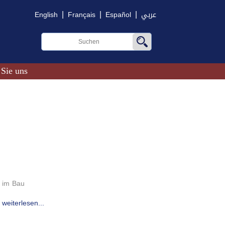
|
|
|
English
Français
Español
عربي
 Sie uns
im Bau
weiterlesen...