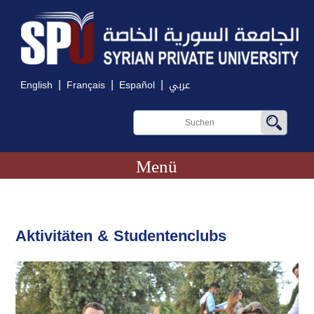
|
|
|
English
Français
Español
عربي
Menü
Aktivitäten & Studentenclubs