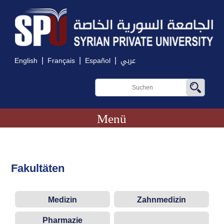
|
|
|
English
Français
Español
عربي
Menü
Fakultäten
Medizin
Zahnmedizin
Pharmazie