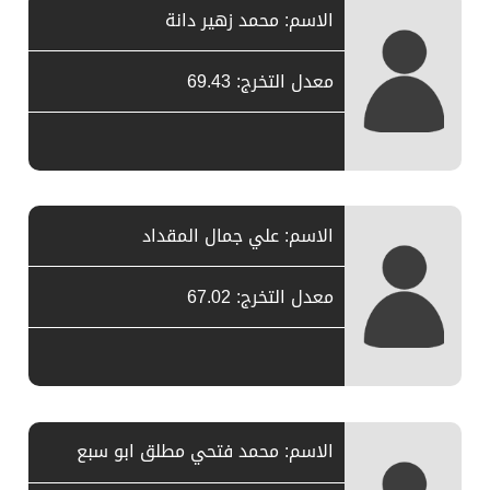
الاسم: محمد زهير دانة
معدل التخرج: 69.43
الاسم: علي جمال المقداد
معدل التخرج: 67.02
الاسم: محمد فتحي مطلق ابو سبع