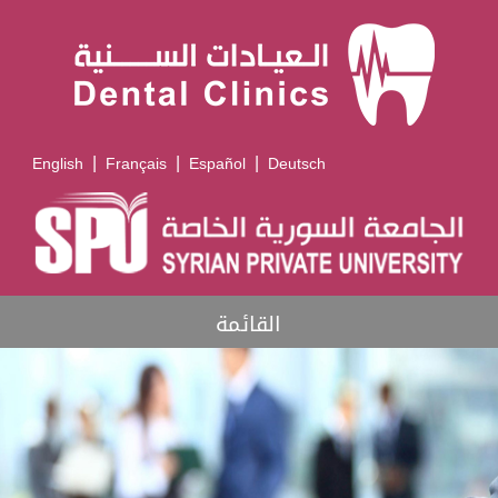
|
|
|
English
Français
Español
Deutsch
القائمة