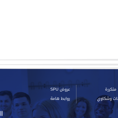
متكررة
عروض SPU
ات وشكاوي
روابط هامة