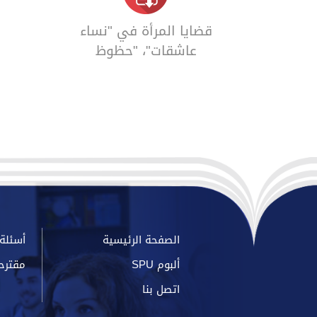
قضايا المرأة في "نساء
عاشقات"، "حظوظ
ومحن مول فلاندرز"،
و"تس ديربيفيلز
الصفحة الرئيسية
أسئلة 
ألبوم SPU
مقترح
اتصل بنا