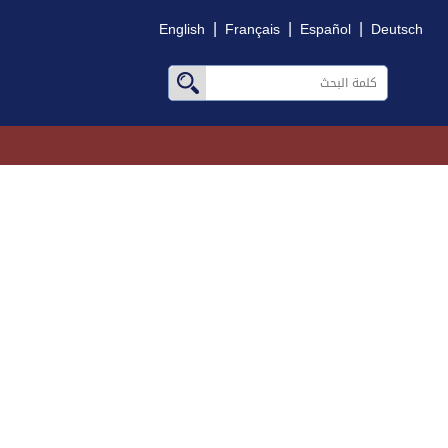
|
|
|
English
Français
Español
Deutsch