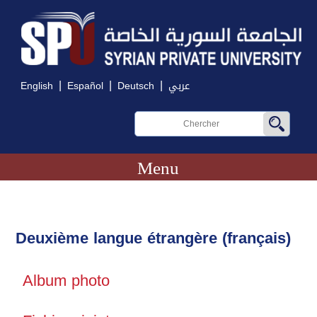
|
|
|
English
Español
Deutsch
عربي
Menu
Deuxième langue étrangère (français)
Album photo