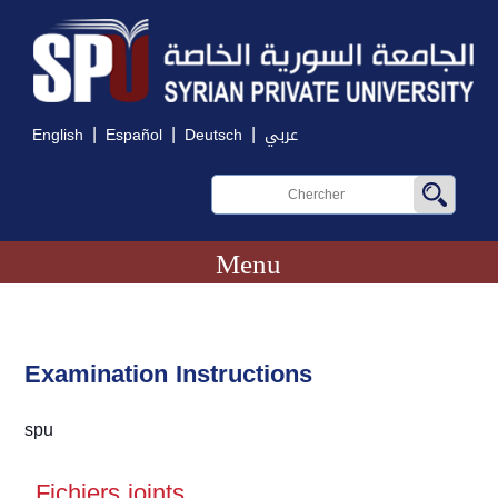
|
|
|
English
Español
Deutsch
عربي
Menu
Examination Instructions
spu
Fichiers joints