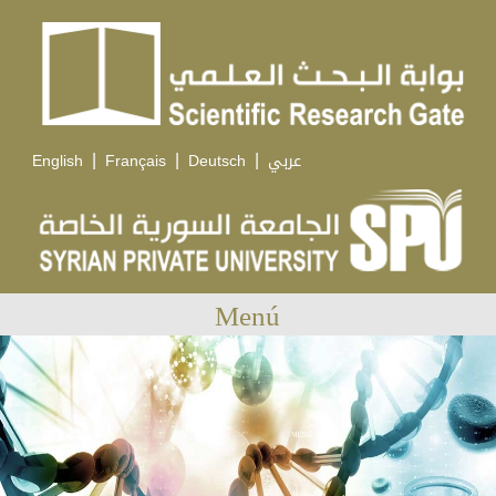
|
|
|
English
Français
Deutsch
عربي
Menú