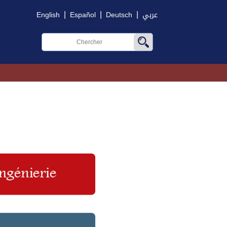
|
|
|
English
Español
Deutsch
عربي