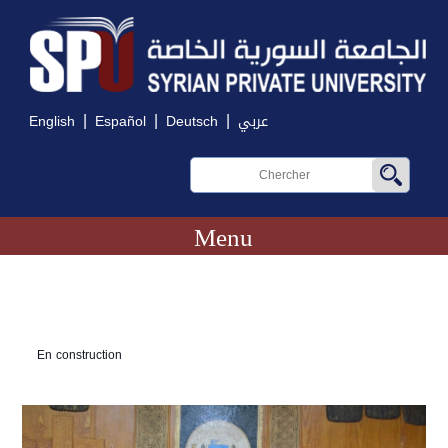
|
|
|
English
Español
Deutsch
عربي
Menu
En construction