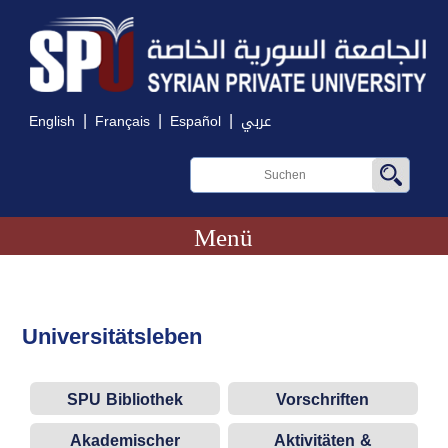
|
|
|
English
Français
Español
عربي
Menü
Universitätsleben
SPU Bibliothek
Vorschriften
Akademischer
Aktivitäten &