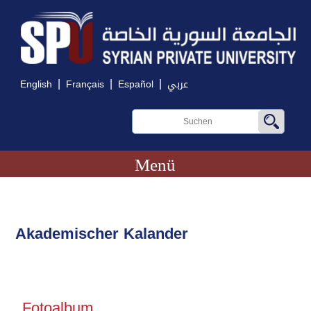
|
|
|
English
Français
Español
عربي
Menü
Akademischer Kalander
Fotoalbum