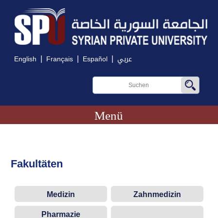
|
|
|
English
Français
Español
عربي
Menü
Fakultäten
Medizin
Zahnmedizin
Pharmazie