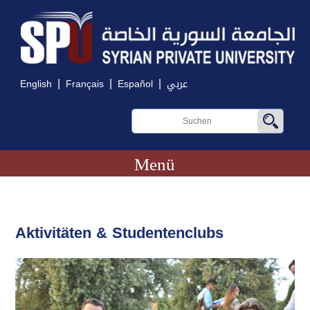
|
|
|
English
Français
Español
عربي
Menü
Aktivitäten & Studentenclubs