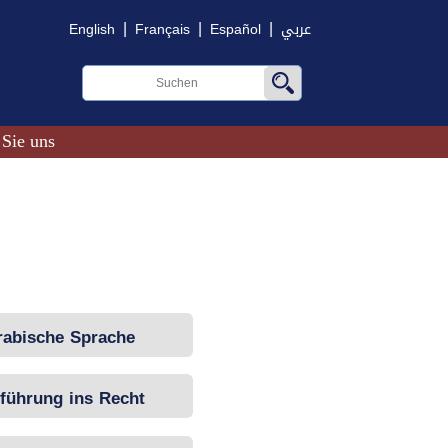
|
|
|
English
Français
Español
عربي
 Sie uns
rabische Sprache
führung ins Recht