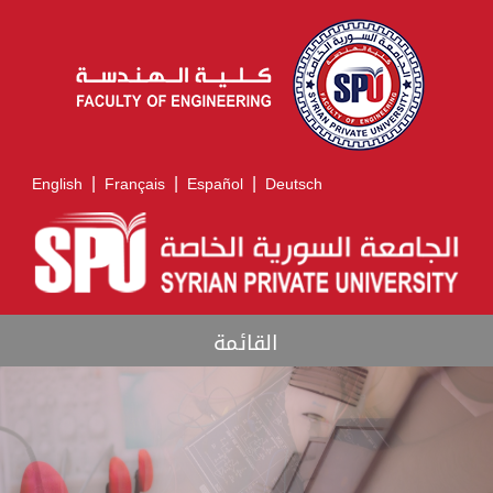
|
|
|
English
Français
Español
Deutsch
القائمة