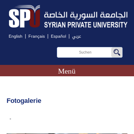
|
|
|
English
Français
Español
عربي
Menü
Fotogalerie
-