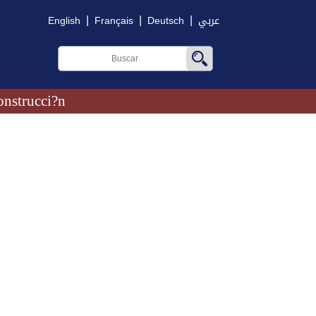
|
|
|
English
Français
Deutsch
عربي
onstrucci?n