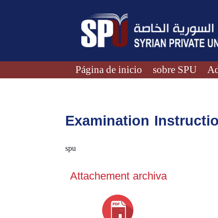
Página de inicio
sobre SPU
Ad
Examination Instructi
spu
Attachement archiva