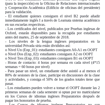
(para la inspección) en la Oficina de Relaciones internacionales
y Cooperación Académica (Edificio de oficinas del presidente)
para la validación.
- El estudiante quienes consiguen el nivel B2 puede añadir
inmediatamente inglés I a través de Learnata sistema académico
en sus escuelas respectivas.
- Los certificados del nivel, publicados por Pruebas inglesas de
Oxford, estarán disponibles para la recogida por estudiantes
antes del martes, 25 de septiembre de 2018.
- Los niveles de la lengua ingleses preparatorios en la
universidad Privada siria están divididos así:
o Nivel Un (Enp_01): estudiantes consiguen A0-A1 en OOPT
o Nivel Dos (Enp_02): estudiantes consiguen A2 en OOPT
o Nivel Tres (Enp_03): estudiantes consiguen B1 en OOPT
- Horas de contacto: 4 horas por semana en cada nivel (4*15
semanas = 60 horas por nivel)
- Para pasar un nivel, un estudiante debe asistió a al menos el
80% de sesiones de la clase, participe en discusiones de la clase
y actividades, y consiga el 50% de los grados totales tiene que
pasar.
- Los estudiantes pueden volver a tomar el OOPT durante las 2
primeras semanas de cada semestre si optan por no matricularse
en los Cursos de idiomas ingleses Preparatorios después de
pagar los honorarios de prueba.
- Los Cursos de idiomas ingleses Preparatorios no son