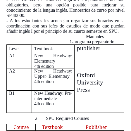
obligatorios, pero una opción posible para mejorar su
conocimiento de la lengua inglés. Honorarios de curso por nivel
SP 40000.
- A los estudiantes les aconsejan organizar sus horarios en la
coordinación con sus jefes de estudios de modo que puedan
añadir inglés I por el principio de su cuarto semestre en SPU.
Manuales
1-programa preparatorio.
publisher
Level
Text book
A1
New Headway:
Elementary
4
th
edition
A2
New Headway:
Oxford
Upper- Elementary
4
th
edition
University
Press
B1
New Headway: Pre-
intermediate
4
th
edition
2- SPU Required Courses
Course
Textbook
Publisher