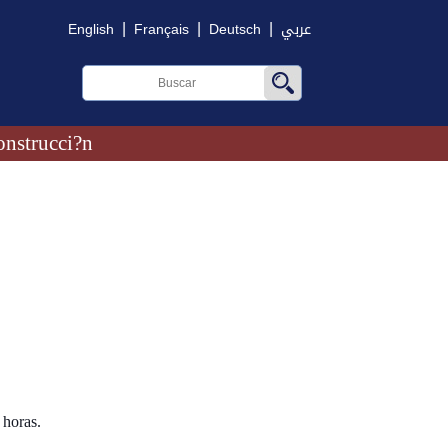
|
|
|
English
Français
Deutsch
عربي
onstrucci?n
 horas.