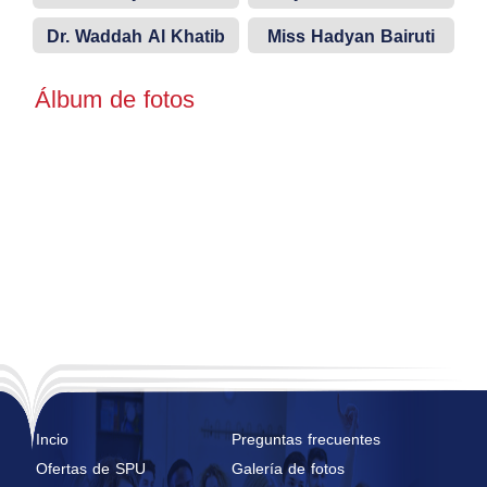
construcción
n
Dr. Waddah Al Khatib
Miss Hadyan Bairuti
Álbum de fotos
Incio
Preguntas frecuentes
Ofertas de SPU
Galería de fotos