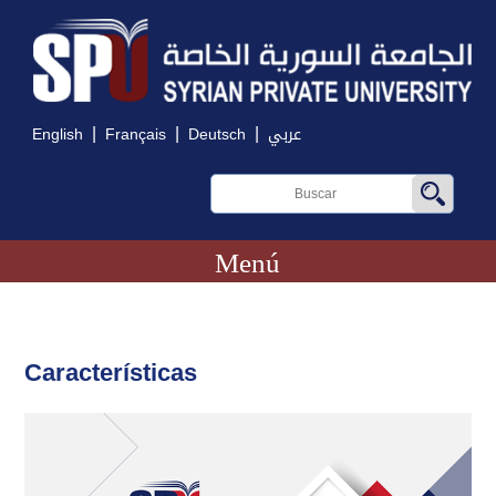
|
|
|
English
Français
Deutsch
عربي
Menú
Características